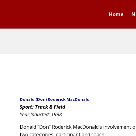
Home
N
Donald (Don) Roderick MacDonald
Sport: Track & Field
Year Inducted: 1998
Donald “Don” Roderick MacDonald’s involvement on 
two categories: participant and coach.